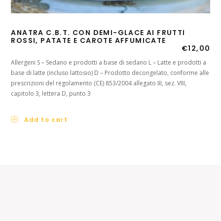
PO
ANATRA C.B.T. CON DEMI-GLACE AI FRUTTI
OL
ROSSI, PATATE E CAROTE AFFUMICATE
€
12,00
All
Allergeni S – Sedano e prodotti a base di sedano L – Latte e prodotti a
dec
base di latte (incluso lattosio) D – Prodotto decongelato, conforme alle
853/
prescrizioni del regolamento (CE) 853/2004 allegato III, sez. VIII,
capitolo 3, lettera D, punto 3
Add to cart