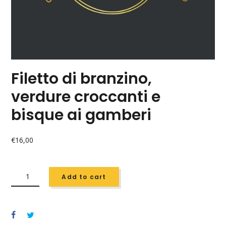
Filetto di branzino,
verdure croccanti e
bisque ai gamberi
€
16,00
FILETTO
DI
Add to cart
BRANZINO,
VERDURE
CROCCANTI
E
BISQUE
AI
GAMBERI
QUANTITY