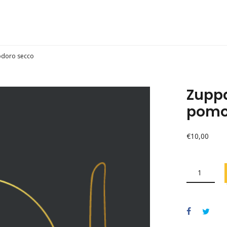
odoro secco
Zuppa
pomo
€
10,00
ZUPPA
DI
CECI
NERI
CON
RAPE
E
POMODORO
SECCO
QUANTITY