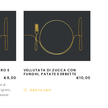
ERO E
VELLUTATA DI ZUCCA CON
FUNGHI, PATATE E ERBETTE
€
8,00
€
10,00
se di
 (grano,
Add to cart
avena)