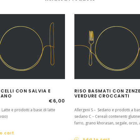
ELLI CON SALVIA E
RISO BASMATI CON ZENZ
IANO
VERDURE CROCCANTI
€
6,00
– Latte e prodotti a base di latte
Allergeni S – Sedano e prodotti a ba
osio)
sedano C – Cereali contenenti glutine
farro, grano khorasan, segale, orzo, 
o cart
Add to cart