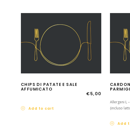
CHIPS DI PATATE E SALE
CARDONC
AFFUMICATO
PARMIG
€
5,00
Allergeni L 
(incluso latt
Add to cart
Add t