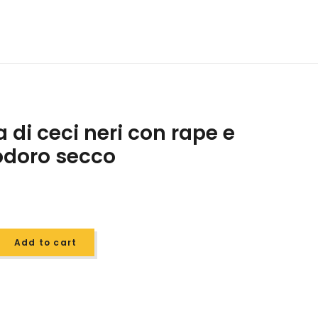
 di ceci neri con rape e
doro secco
Add to cart