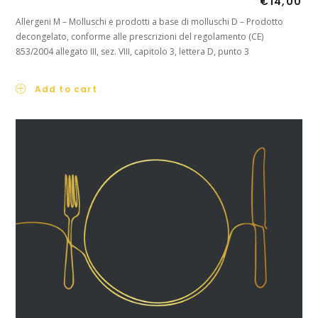
€
14,00
Allergeni M – Molluschi e prodotti a base di molluschi D – Prodotto
decongelato, conforme alle prescrizioni del regolamento (CE)
853/2004 allegato III, sez. VIII, capitolo 3, lettera D, punto 3
Add to cart