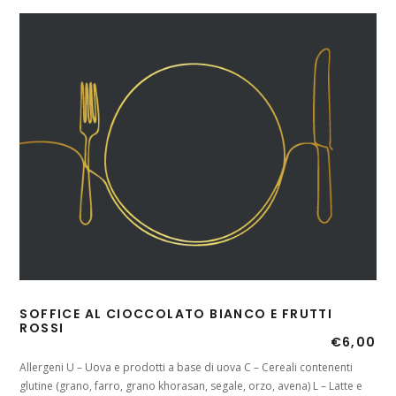
SOFFICE AL CIOCCOLATO BIANCO E FRUTTI
ROSSI
€
6,00
Allergeni U – Uova e prodotti a base di uova C – Cereali contenenti
glutine (grano, farro, grano khorasan, segale, orzo, avena) L – Latte e