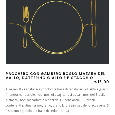
PACCHERO CON GAMBERO ROSSO MAZARA DEL
VALLO, DATTERINO GIALLO E PISTACCHIO
€
15,00
Allergeni K – Crostacei e prodotti a base di crostacei F – Frutta a guscio
(mandorle, nocciole, noci, noci di acagiù, noci pecan, noci del Brasile,
pistacchi, noci macadamia o noci del Queensland) C – Cereali
contenenti glutine (grano, farro, grano khorasan, segale, orzo, avena) S
– Sedano e prodotti a base di sedano D […]