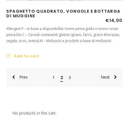
SPAGHETTO QUADRATO, VONGOLE E BOTTARGA
DI MUGGINE
€
14,00
Allergeni P – In base a disponibilità: tonno pinna gialla o tonno rosso
pinna blu C – Cereali contenenti glutine (grano, farro, grano khorasan,
segale, orzo, avena) M – Molluschi e prodotti a base di molluschi
Add to cart
Prev
Next
1
2
3
No products in the cart.