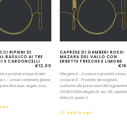
CI RIPIENI DI
CAPRESE DI GAMBERI ROSSI
L BASILICO AI TRE
MAZARA DEL VALLO CON
 E CARDONCELLI
ERBETTE FRESCHE E LIMONE
€
12,00
€
16
atte e prodotti a base di latte
Allergene K – Crostacei e prodotti a base 
io) C – Cereali contenenti glutine
crostacei D – Prodotto decongelato,
 grano khorasan, segale, orzo,
conforme alle prescrizioni del regolamen
(CE) 853/2004 allegato III, sez. VIII, capitolo
lettera D, punto 3
cart
Add to cart