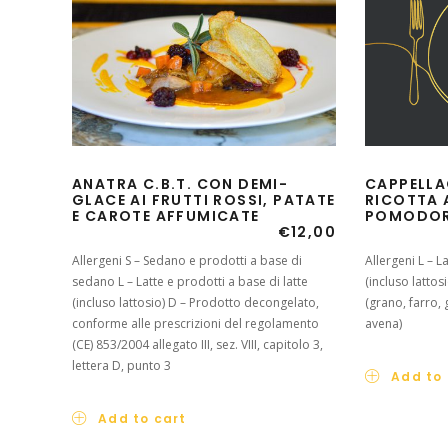
CAPPELLAC
ANATRA C.B.T. CON DEMI-
RICOTTA A
GLACE AI FRUTTI ROSSI, PATATE
POMODORI
E CAROTE AFFUMICATE
€
12,00
Allergeni L – L
Allergeni S – Sedano e prodotti a base di
(incluso lattos
sedano L – Latte e prodotti a base di latte
(grano, farro,
(incluso lattosio) D – Prodotto decongelato,
avena)
conforme alle prescrizioni del regolamento
(CE) 853/2004 allegato III, sez. VIII, capitolo 3,
lettera D, punto 3
Add to 
Add to cart