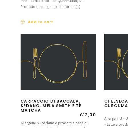
macadamia o noci del Queensland) D –
Prodotto decongelato, conforme […]
Add to cart
CARPACCIO DI BACCALÀ,
CHEESECA
SEDANO, MELA SMITH E TÈ
CURCUMA
MATCHA
€
12,00
Allergeni U – 
Allergene S – Sedano e prodotti a base di
– Latte e prodo