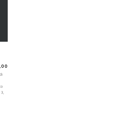
,00
di
to
 3,