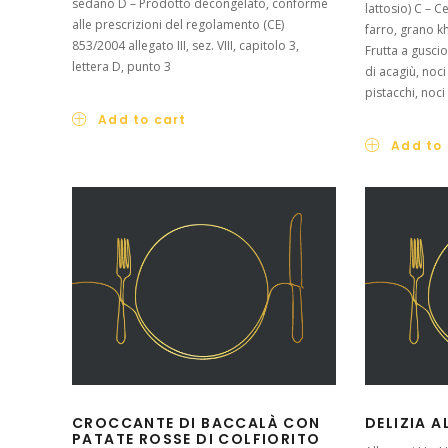
sedano D – Prodotto decongelato, conforme
lattosio) C – C
alle prescrizioni del regolamento (CE)
farro, grano k
853/2004 allegato III, sez. VIII, capitolo 3,
Frutta a guscio
lettera D, punto 3
di acagiù, noci
pistacchi, noc
Add to cart
Add to 
CROCCANTE DI BACCALÀ CON
DELIZIA A
PATATE ROSSE DI COLFIORITO