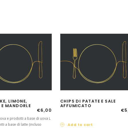
KE, LIMONE,
CHIPS DI PATATE E SALE
 E MANDORLE
AFFUMICATO
€
6,00
€
5
Uova e prodotti a base di uova L
tti a base di latte (incluso
Add to cart