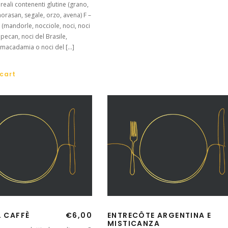
ereali contenenti glutine (grano,
horasan, segale, orzo, avena) F –
 (mandorle, nocciole, noci, noci
 pecan, noci del Brasile,
i macadamia o noci del […]
cart
L CAFFÈ
€
6,00
ENTRECÔTE ARGENTINA E
MISTICANZA