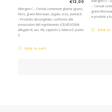
Allergeni U – 
€
12,00
– Cereali conte
Allergeni C – Cereali contenenti glutine (grano,
grano khorasan
farro, grano khorasan, segale, orzo, avena) D
e prodotti a ba
– Prodotto decongelato, conforme alle
prescrizioni del regolamento (CE) 853/2004
allegato III, sez. VIII, capitolo 3, lettera D, punto
Add to 
3
Add to cart