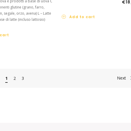
Uova e prodotti a base di uova C
€
18
nenti glutine (grano, farro,
, segale, orzo, avena) L – Latte
Add to cart
se di latte (incluso lattosio)
cart
Next
1
2
3