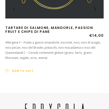
TARTARE DI SALMONE, MANDORLE, PASSION
PO
FRUIT E CHIPS DI PANE
CI
€
14,00
OL
Allergene F – Frutta a guscio (mandorle, nocciole, noci, noci di acagiù,
All
noci pecan, noci del Brasile, pistacchi, noci macadamia o noci del
dec
Queensland) C – Cereali contenenti glutine (grano, farro, grano
853/
khorasan, segale, orzo, avena)
Add to cart