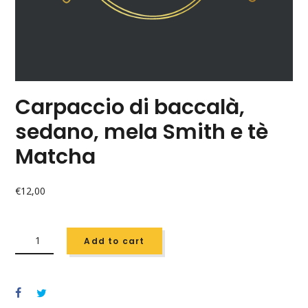
Carpaccio di baccalà,
sedano, mela Smith e tè
Matcha
€
12,00
CARPACCIO
DI
Add to cart
BACCALÀ,
SEDANO,
MELA
SMITH
E
TÈ
MATCHA
QUANTITY