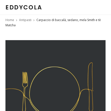
EDDYCOLA
Home
Antipasti
Carpaccio di baccalà, sedano, mela Smith e tè
Matcha