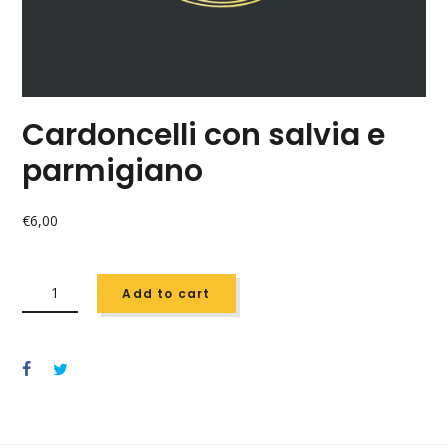
Cardoncelli con salvia e
parmigiano
€
6,00
CARDONCELLI
CON
Add to cart
SALVIA
E
PARMIGIANO
QUANTITY