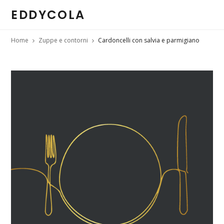
EDDYCOLA
Home
Zuppe e contorni
Cardoncelli con salvia e parmigiano