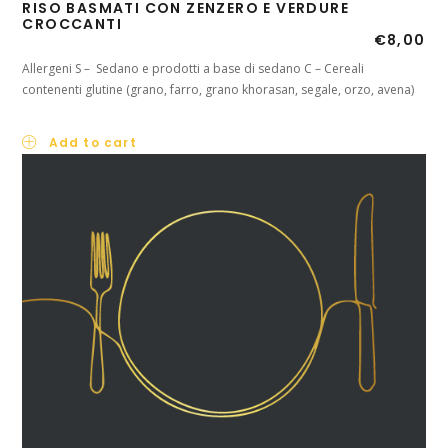
RISO BASMATI CON ZENZERO E VERDURE
CROCCANTI
€
8,00
Allergeni S – Sedano e prodotti a base di sedano C – Cereali
contenenti glutine (grano, farro, grano khorasan, segale, orzo, avena)
Add to cart