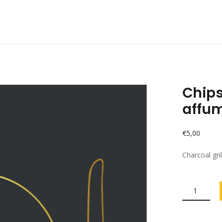
Chips
affu
€
5,00
Charcoal gri
CHIPS
DI
PATATE
E
SALE
AFFUMICATO
QUANTITY