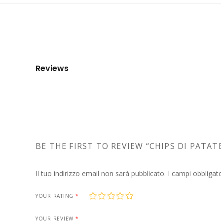
Reviews
BE THE FIRST TO REVIEW “CHIPS DI PATAT
Il tuo indirizzo email non sarà pubblicato.
I campi obbligat
1
2
3
4
5
YOUR RATING
*
YOUR REVIEW
*