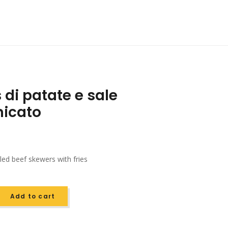
 di patate e sale
micato
lled beef skewers with fries
Add to cart